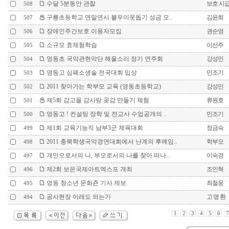
수달 5분동안 관찰
보호 시
508
구룡초등학교 연말연시 불우이웃돕기 성금 모..
김윤희
507
장애인주간보호 이용자모집
권순영
506
소규모 효체험학습
이선주
505
영동초 국악관현악단 해울소리 정기 연주회
강성민
504
영동고 심폐소생술 전국대회 입상
민조기
503
2011 찾아가는 학부모 교육 (영동초등학교)
강성민
502
제5회 감고을 감사랑 곶감 만들기 체험
류원호
501
영동고 ! 컨설팅 장학 및 전교사 수업공개의 ..
민조기
500
제1회 교육기능직 남부3군 체육대회
정금숙
499
2011 충북학생국악경연대회에서 난계의 후예임..
학부모
498
개인으로서의 나, 부모로서의 나를 찾아 떠나..
이숙경
497
제2회 보은국제아트엑스포 개최
조인혁
496
영동 청소년 문화죤 기사 제보
최철웅
495
공사현장 이래도 되는가
고 명 환
494
1
2
3
4
5
6
7