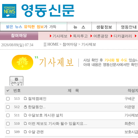
▒
HOME
> 참여마당 > 기사제보
번호
제 목
작성
절제캠페인
구세군
513
한달동안...
이은영
512
수달보호 게시판 설치
기사제보
511
이런 제보도 기사화 될수 있을지요....
최춘미
510
수달 관련
보호시급
509