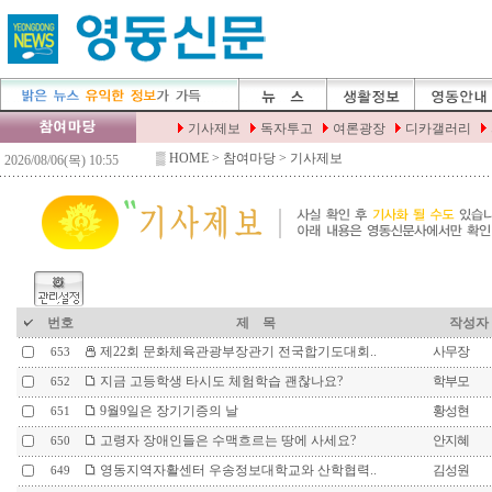
▒
HOME
> 참여마당 > 기사제보
번호
제 목
작성자
제22회 문화체육관광부장관기 전국합기도대회..
사무장
653
지금 고등학생 타시도 체험학습 괜찮나요?
학부모
652
9월9일은 장기기증의 날
황성현
651
고령자 장애인들은 수맥흐르는 땅에 사세요?
안지혜
650
영동지역자활센터 우송정보대학교와 산학협력..
김성원
649