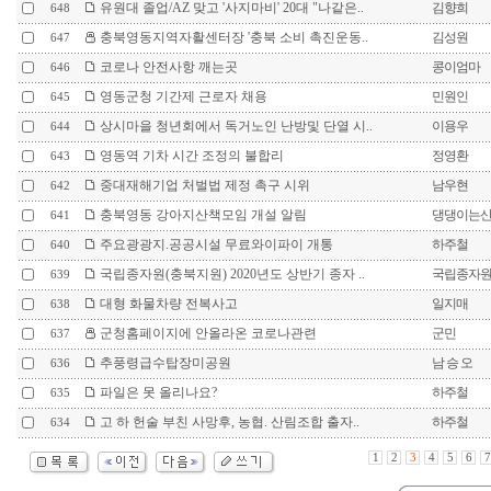
유원대 졸업/AZ 맞고 '사지마비' 20대 "나같은..
김향희
648
충북영동지역자활센터장 '충북 소비 촉진운동..
김성원
647
코로나 안전사항 깨는곳
콩이엄마
646
영동군청 기간제 근로자 채용
민원인
645
상시마을 청년회에서 독거노인 난방및 단열 시..
이용우
644
영동역 기차 시간 조정의 불합리
정영환
643
중대재해기업 처벌법 제정 촉구 시위
남우현
642
충북영동 강아지산책모임 개설 알림
댕댕이는
641
주요광광지.공공시설 무료와이파이 개통
하주철
640
국립종자원(충북지원) 2020년도 상반기 종자 ..
국립종자
639
대형 화물차량 전복사고
일지매
638
군청홈페이지에 안올라온 코로나관련
군민
637
추풍령급수탑장미공원
남 승 오
636
파일은 못 올리나요?
하주철
635
고 하 헌술 부친 사망후, 농협. 산림조합 출자..
하주철
634
1
2
3
4
5
6
7