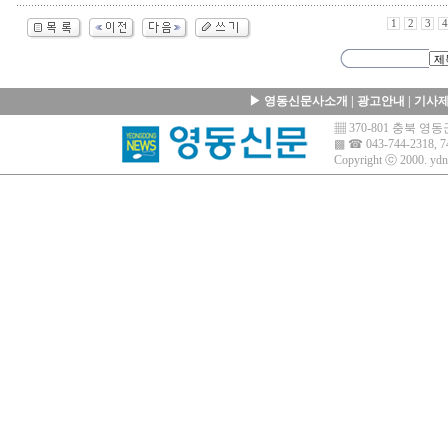
1
2
3
4
▶
영동신문사소개
|
광고안내
|
기사
▦ 370-801 충북 
▩ ☎ 043-744-2318, 7
Copyright ⓒ 2000.
ydn