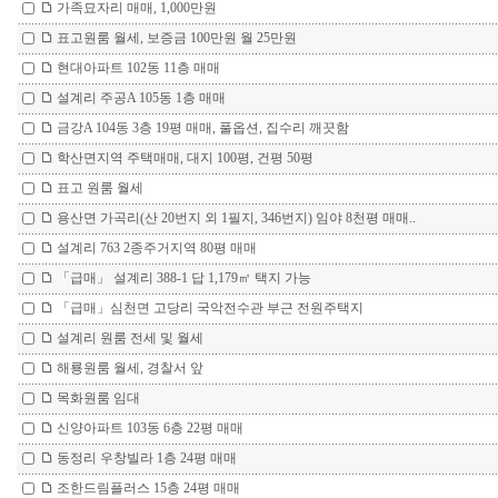
가족묘자리 매매, 1,000만원
표고원룸 월세, 보증금 100만원 월 25만원
현대아파트 102동 11층 매매
설계리 주공A 105동 1층 매매
금강A 104동 3층 19평 매매, 풀옵션, 집수리 깨끗함
학산면지역 주택매매, 대지 100평, 건평 50평
표고 원룸 월세
용산면 가곡리(산 20번지 외 1필지, 346번지) 임야 8천평 매매..
설계리 763 2종주거지역 80평 매매
「급매」 설계리 388-1 답 1,179㎡ 택지 가능
「급매」심천면 고당리 국악전수관 부근 전원주택지
설계리 원룸 전세 및 월세
해룡원룸 월세, 경찰서 앞
목화원룸 임대
신양아파트 103동 6층 22평 매매
동정리 우창빌라 1층 24평 매매
조한드림플러스 15층 24평 매매