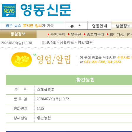
▒
HOME
> 생활정보 > 영업/알림
황간농협
구 분
스페셜광고
등 록 일
2026-07-09 (목) 10:22
전화번호
1435
상세설명
황간농협