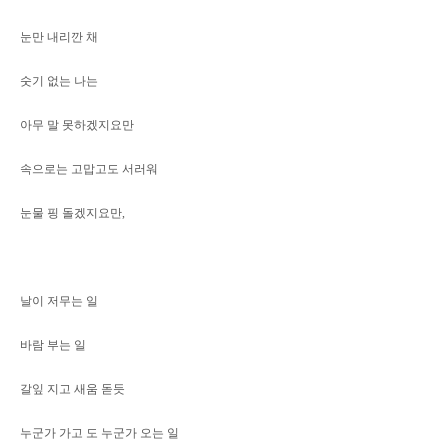
눈만 내리깐 채
숫기 없는 나는
아무 말 못하겠지요만
속으로는 고맙고도 서러워
눈물 핑 돌겠지요만,
날이 저무는 일
바람 부는 일
갈잎 지고 새움 돋듯
누군가 가고 도 누군가 오는 일