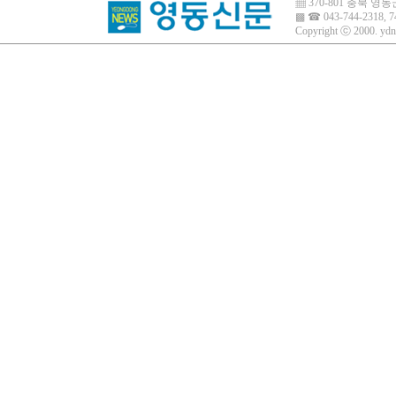
▦ 370-801 충북 
▩ ☎ 043-744-2318, 7
Copyright ⓒ 2000.
ydn