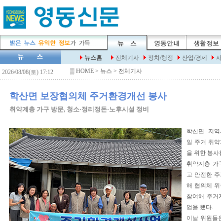
▒
HOME
> 뉴스 > 전체기사
학산면 보장협의체 주거환경개선 봉사
취약계층 가구 방문, 청소·정리정돈·노후시설 정비
학산면 지역
일 주거 취
을 위한 봉사
취약계층 가
고 안전한 
해 협의체 
참여해 주거
업을 했다.
이날 위원들