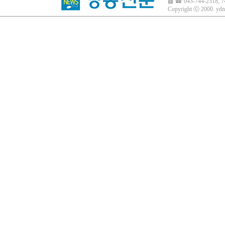
▩ ☎ 043-744-2318, 7
Copyright ⓒ 2000.
ydn