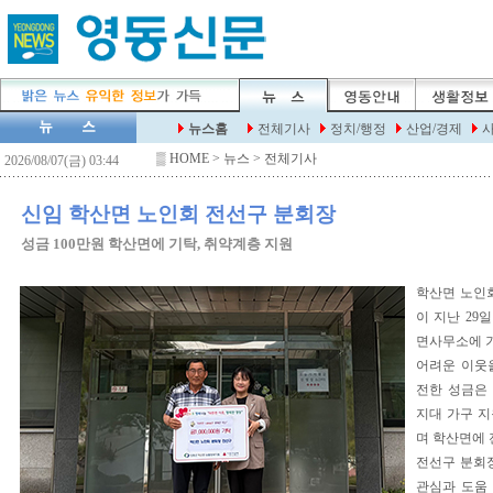
▒
HOME
> 뉴스 > 전체기사
신임 학산면 노인회 전선구 분회장
성금 100만원 학산면에 기탁, 취약계층 지원
학산면 노인
이 지난 29일
면사무소에 
어려운 이웃
전한 성금은
지대 가구 
며 학산면에 
전선구 분회
관심과 도움