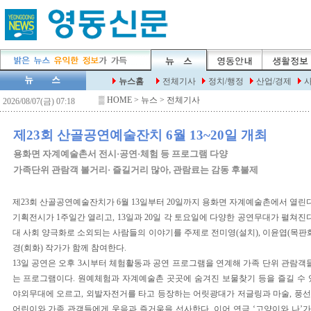
▒
HOME
> 뉴스 > 전체기사
제23회 산골공연예술잔치 6월 13~20일 개최
용화면 자계예술촌서 전시·공연·체험 등 프로그램 다양
가족단위 관람객 볼거리· 즐길거리 많아, 관람료는 감동 후불제
제23회 산골공연예술잔치가 6월 13일부터 20일까지 용화면 자계예술촌에서 열린
기획전시가 1주일간 열리고, 13일과 20일 각 토요일에 다양한 공연무대가 펼쳐진
대 사회 양극화로 소외되는 사람들의 이야기를 주제로 전미영(설치), 이윤엽(목판화)
경(회화) 작가가 함께 참여한다.
13일 공연은 오후 3시부터 체험활동과 공연 프로그램을 연계해 가족 단위 관람객들
는 프로그램이다. 원예체험과 자계예술촌 곳곳에 숨겨진 보물찾기 등을 즐길 수 
야외무대에 오르고, 외발자전거를 타고 등장하는 어릿광대가 저글링과 마술, 풍
어린이와 가족 관객들에게 웃음과 즐거움을 선사한다. 이어 연극 ‘고양이와 나’가 