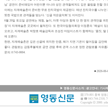
님’ 공연이 준비돼있어 어린이뿐 아니라 성인 관객들에게도 깊은 울림을 전할 것으
이에는 자계예술촌이 준비한 무료 잔치국밥이 제공된다. 매년 잔치국수를 나누던 
뜻한 국밥으로 관객들을 맞는다. ‘산골 작은음악회’도 이어진다.
6월 20일 토요일 공연에는 체험, 놀이, 마켓 마당과 함께 단 한 명의 관객만을 위
장’이 자계예술촌 곳곳에서 펼쳐진다. 또 한국마임협의회장 이정훈의 ‘해설이 있
오르고, 자계예술촌 박창호 예술감독과 조성진 마임이스트가 함께하는 ‘몸짓, 탈 
에 오른다.
한편, 자계예술촌은 깊은 산골에 위치한 만큼, 해가 지면 기온이 떨어짐을 감안해
좋다. 관람료는 감동후불제로 공연 관람 후에 관객 스스로 정한 관람료를 자유롭
문의:☏743-0004.
■ 2026-06-
▶
영동신문사소개
|
광고안내
|
기사
▦ 370-801 충북 
▩ ☎ 043-744-2318, 7
Copyright ⓒ 2000.
ydn