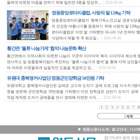
들에게 따뜻한 마음을 전하기 위해 밑반찬 4종을 정성껏...
| 2026-08-06
영동중앙로타리클럽, 사랑의 쌀 120kg 기탁
영동중앙로타리클럽이 행복가득노인교실 경로식당을
의 건강한 여름나기를 응원하기 위해 사랑의 쌀 120k
로타리클럽은 이번 쌀 기탁뿐만 아니라 1년 전부터 
식당에서 매월 첫 주 화요일...
| 2026-08-06
황간면 ‘월류 나눔가게’ 협약 나눔문화 확산
황간면에서 지역사회의 따뜻한 나눔이 꾸준히 이어지며 복지 사각지대 해소에 힘
면사무소 및 맞춤형복지팀이 추진하는 ‘월류 나눔가게 협약’을 통해 지역 상인들
며 어려운 이웃들에게 실질적인 도움을 제공하고 있...
| 2026-08-06
유원대 충북앵커사업단 영동군민장학금 50만원 기탁
유원대학교 충북앵커사업단은 김래은 교수와 도자기 공예 프로그램 이수자 3명이
청을 방문해 군민장학금 50만원을 기탁했다.이번 장학금은 상반기 도자기 공예
직접 제작한 도자기 공예품을 전시·경매해 마련한 수익...
| 2026-08-06
1
2
3
4
5
6
7
8
▶
영동신문사소개
|
광고안내
|
기사
▦ 370-801 충북 