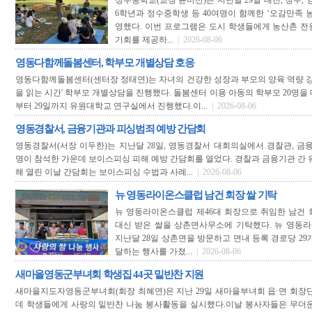
정수중학교(교장 윤미선)는 지난달 29일 대전, 청주, 
6학년과 정수중학생 등 40여명이 함께한 ‘오감만족 
영했다. 이번 프로그램은 도시 학생들에게 농산촌 전
기회를 제공하...
| 2026-08-06
영동다함께돌봄센터, 학부모 개별상담 호응
영동다함께돌봄센터(센터장 정태연)는 자녀의 건강한 성장과 부모의 양육 역량 강
을 읽는 시간' 학부모 개별상담을 진행했다. 돌봄센터 이용 아동의 학부모 20명을 
부터 29일까지 유원대학교 연구실에서 진행했다.이...
| 2026-08-06
영동경찰서, 금융기관과 피싱범죄 예방 간담회
영동경찰서(서장 이두한)는 지난달 28일, 영동경찰서 대회의실에서 경찰관, 금융
명이 참석한 가운데 보이스피싱 피해 예방 간담회를 열었다. 경찰과 금융기관 간 
해 열린 이날 간담회는 보이스피싱 수법과 사례...
| 2026-08-06
뉴 영동라이온스클럽 남건 회장 쌀 기탁
뉴 영동라이온스클럽 제46대 회장으로 취임한 남건 
대신 받은 쌀을 상촌면사무소에 기탁했다. 뉴 영동
지난달 28일 상촌면을 방문하고 면내 등록 경로당 29
달하는 행사를 가졌...
| 2026-08-06
새마을영동군부녀회 학생집 44곳 밑반찬 지원
새마을지도자영동군부녀회(회장 최혜연)은 지난 29일 새마을부녀회 읍·면 회장단
데 학생들에게 사랑의 밑반찬 나눔 봉사활동을 실시했다.이날 봉사자들은 무더운