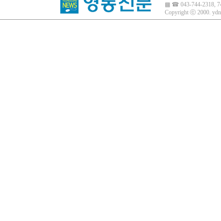
▩ ☎ 043-744-2318, 7
Copyright ⓒ 2000.
ydn