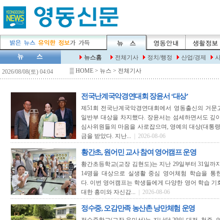
▒
HOME
> 뉴스 > 전체기사
전국난계국악경연대회 장윤서 ‘대상’
제51회 전국난계국악경연대회에서 영동출신의 거문
일반부 대상을 차지했다. 장윤서는 섬세하면서도 깊이
심사위원들의 마음을 사로잡으며, 영예의 대상(대통령상)
금을 받았다. 지난...
| 2026-08-06
황간초, 원어민 교사 참여 영어캠프 운영
황간초등학교(교장 김현도)는 지난 29일부터 31일까지
14명을 대상으로 실생활 중심 영어체험 학습을 통
다. 이번 영어캠프는 학생들에게 다양한 영어 학습 기
대한 흥미와 자신감...
| 2026-08-06
정수중, 오감만족 농산촌 낭만체험 운영