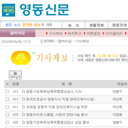
▒
HOME
> 참여마당 > 기사제보
번호
제 목
작성자
영동가정폭력성폭력통합상담소 기사
정봉구
613
한국도로공사 영동지사 직원 장애인복지시설 ..
하선옥
612
코레일 영동역 직원 장애인복지시설 위문
하선옥
611
영동라이온스클럽, 사랑의 연탄나눔 봉사
이장원
610
영동가정폭력성폭력통합상담소 상담 홍보
정봉구
609