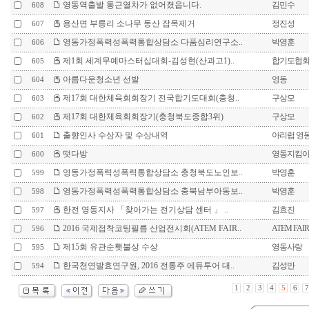
영동역출발 통근열차가 없어졌읍니다.
김민수
608
용산면 부릉리 소나무 동산 잡목제거
정진성
607
영동가정폭력성폭력통합상담소 다품심리연구소..
박영훈
606
제1회 세계무예마스터십대회-김성현(산과고1)..
합기도협
605
아름다운청소년 선발
영동
604
제17회 대한체육회회장기 전국합기도대회(충청..
구상모
603
제17회 대한체육회회장기(충청북도종합3위)
구상모
602
출향인사 수상자 및 수상내역
아리럽 영
601
떳다방
영동지킴
600
영동가정폭력성폭력통합상담소 충청북도노인보..
박영훈
599
영동가정폭력성폭력통합상담소 충북남부아동보..
박영훈
598
한전 영동지사 「찾아가는 전기상담 센터 」 ..
김효진
597
2016 국제접착코팅필름 산업전시회(ATEM FAIR..
ATEM FAIR
596
제15회 유관순횃불상 수상
영동사랑
595
한국천연발효연구원, 2016 전통주 에듀투어 대..
김성만
594
1
2
3
4
5
6
7